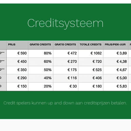
Creditsysteem
Credit spelers kunnen up and down aan creditsprijzen betalen.