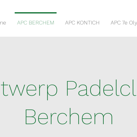
me
APC BERCHEM
APC KONTICH
APC 7e Ol
twerp Padelc
Berchem