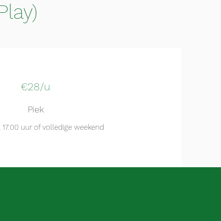
Play)
€28/u
Piek
a 17.00 uur of volledige weekend