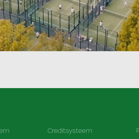
eem
Creditsysteem