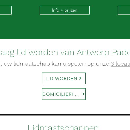
Info + prijzen
graag lid worden van Antwerp Pad
t uw lidmaatschap kan u spelen op onze
3 locat
LID WORDEN
DOMICILIËRING
Lidmaatschappen