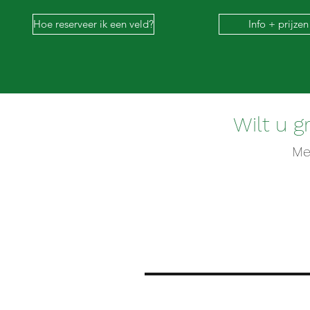
Hoe reserveer ik een veld?
Info + prijzen
Wilt u 
Me