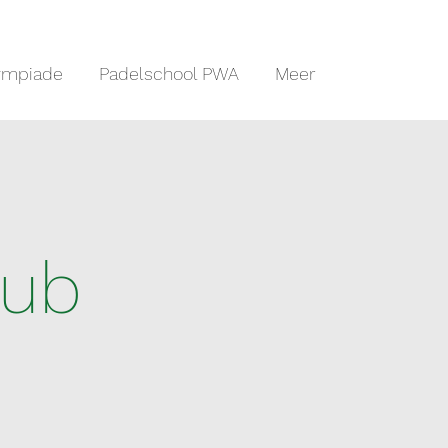
ympiade
Padelschool PWA
Meer
lub