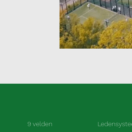
9 velden
Ledensyst