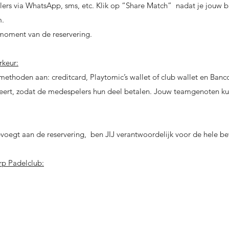
ers via WhatsApp, sms, etc. Klik op “Share Match” nadat je jouw b
m.
 moment van de reservering.
rkeur:
smethoden aan: creditcard, Playtomic’s wallet of club wallet en Banc
rveert, zodat de medespelers hun deel betalen. Jouw teamgenoten k
oegt aan de reservering, ben JIJ verantwoordelijk voor de hele beta
rp Padelclub: