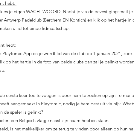
nt hebt:
en kies je eigen WACHTWOORD. Nadat je via de bevestigingsmail je
 Antwerp Padelclub (Berchem EN Kontich) en klik op het hartje in d
maken u lid tot einde lidmaatschap.
nt hebt:
de Playtomic App en je wordt lid van de club op 1 januari 2021, zo
ik op het hartje in de foto van beide clubs dan zal je gelinkt worde
ap.
de eerste keer toe te voegen is door hem te zoeken op zijn e-mail
eeft aangemaakt in Playtomic, nodig je hem best uit via bijv. What
 de speler is gelinkt?
speler een Belgisch vlagje naast zijn naam hebben staan.
eld, is het makkelijker om ze terug te vinden door alleen op hun n