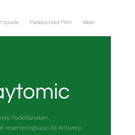
ympiade
Padelschool PWA
Meer
aytomic
este Padelfanaten,
dé reserveringsapp bij Antwerp