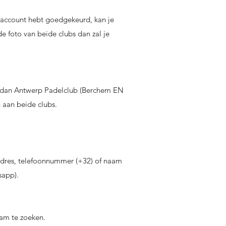
 account hebt goedgekeurd, kan je
e foto van beide clubs dan zal je
ek dan Antwerp Padelclub (Berchem EN
n aan beide clubs.
adres, telefoonnummer (+32) of naam
sapp).
aam te zoeken.