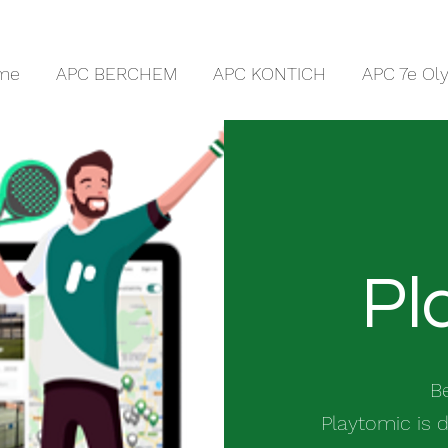
me
APC BERCHEM
APC KONTICH
APC 7e Ol
Pl
B
Playtomic is 